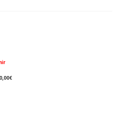
nir
50,00€