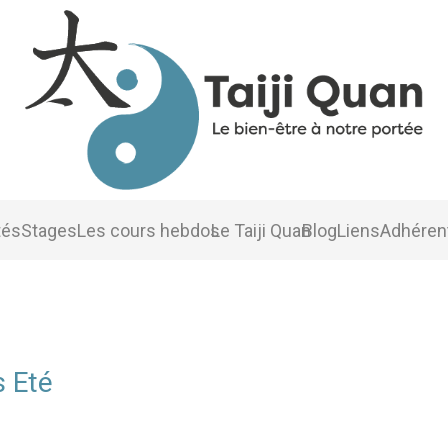
tés
Stages
Les cours hebdos
Le Taiji Quan
Blog
Liens
Adhéren
 Eté